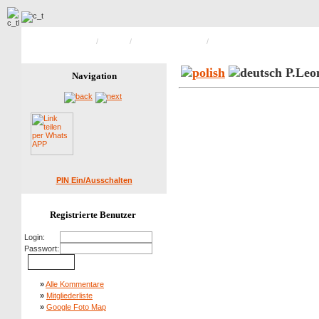
Hauptseite Galerie
/
Priester
/
Leonhard Dürschlag
/
Bild 20 von 21
P.Leo
Navigation
PIN Ein/Ausschalten
Registrierte Benutzer
Login:
Passwort:
»
Alle Kommentare
»
Mitgliederliste
»
Google Foto Map