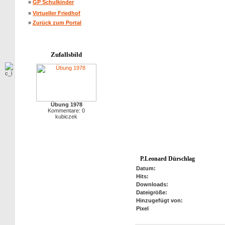
»
GP Schulkinder
»
Virtueller Friedhof
»
Zurück zum Portal
Zufallsbild
Übung 1978
Kommentare: 0
kubiczek
P.Leonard Dürschlag
Datum:
Hits:
Downloads:
Dateigröße:
Hinzugefügt von:
Pixel