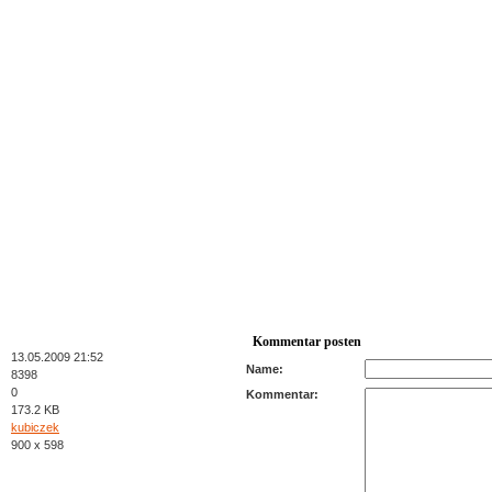
Kommentar posten
13.05.2009 21:52
Name:
8398
0
Kommentar:
173.2 KB
kubiczek
900 x 598