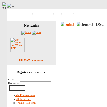
Hauptseite Galerie
/
Öko Ausstellung
/
2009
/
Sonntag
/
Bild 57 von 135
DSC 5
Navigation
PIN Ein/Ausschalten
Registrierte Benutzer
Login:
Passwort:
»
Alle Kommentare
»
Mitgliederliste
»
Google Foto Map