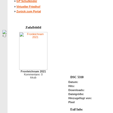
»
GP Schulkinder
»
Virtueller Friedhof
»
Zurück zum Portal
Zufallsbild
Fronleichnam 2021
Kommentare: 0
DSC 5310
kkub
Datum:
Hits:
Downloads:
Dateigröße:
Hinzugefügt von:
Pixel
Exif Info:
anzeigen