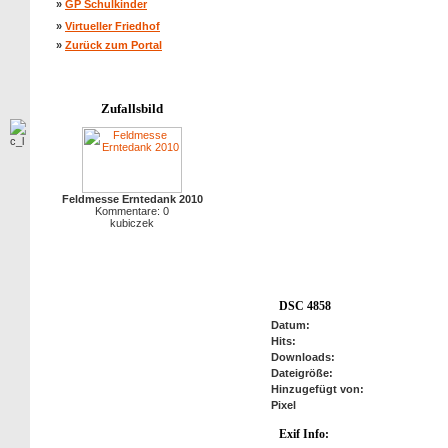
»
GP Schulkinder
»
Virtueller Friedhof
»
Zurück zum Portal
Zufallsbild
Feldmesse Erntedank 2010
Kommentare: 0
kubiczek
DSC 4858
Datum:
Hits:
Downloads:
Dateigröße:
Hinzugefügt von:
Pixel
Exif Info:
anzeigen