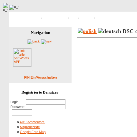
Hauptseite Galerie
/
Öko Ausstellung
/
2009
/
Samstag
/
Bild 88 von 146
DSC 4
Navigation
PIN Ein/Ausschalten
Registrierte Benutzer
Login:
Passwort:
»
Alle Kommentare
»
Mitgliederliste
»
Google Foto Map