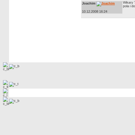
Wikary 
Joachim
pola i d
10.12.2008 16:24