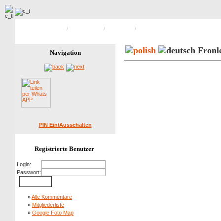
Hauptseite Galerie
/
Fronleichnam
/
22.05.2008
/
Bild 12 von 47
Fronl
Navigation
PIN Ein/Ausschalten
Registrierte Benutzer
Login:
Passwort:
»
Alle Kommentare
»
Mitgliederliste
»
Google Foto Map