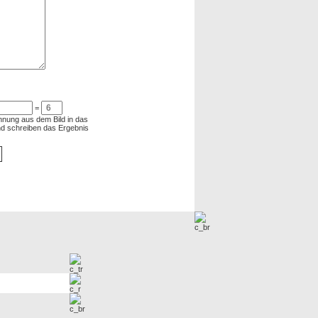
=
chnung aus dem Bild in das
und schreiben das Ergebnis