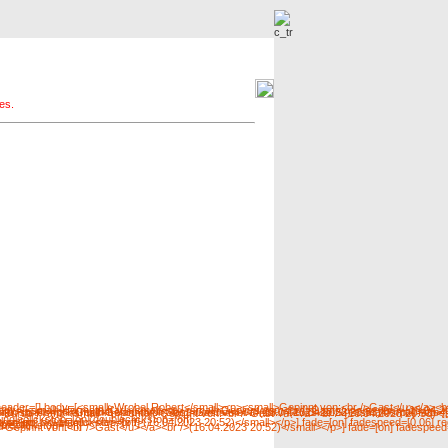
r
Neue Bilder
es.