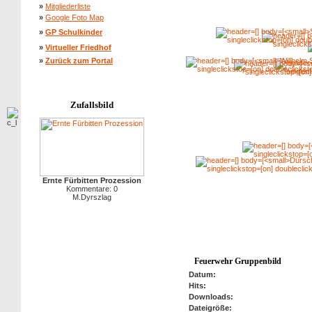
»
Mitgliederliste
»
Google Foto Map
»
GP Schulkinder
»
Virtueller Friedhof
»
Zurück zum Portal
Zufallsbild
Ernte Fürbitten Prozession
Kommentare: 0
M.Dyrszlag
Feuerwehr Gruppenbild
Datum:
Hits:
Downloads:
Dateigröße: