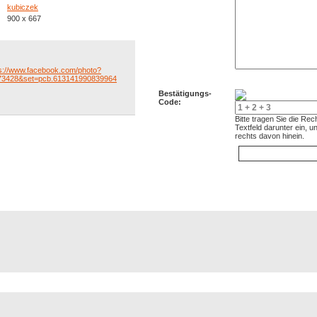
kubiczek
900 x 667
ps://www.facebook.com/photo?
73428&set=pcb.613141990839964
Bestätigungs-
Code:
Bitte tragen Sie die Re
Textfeld darunter ein, 
rechts davon hinein.