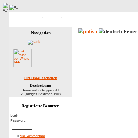
Hauptseite Galerie
/
Feuerwehr
/
Bild 39 von 39
Feuer
Navigation
PIN Ein/Ausschalten
Beschreibung:
Feuerwehr Gruppenbild
25-jähriges Bestehen 1908
Registrierte Benutzer
Login:
Passwort:
»
Alle Kommentare