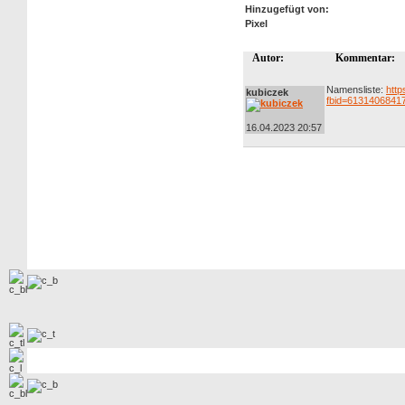
Hinzugefügt von:
Pixel
Autor:
Kommentar:
Namensliste:
htt
kubiczek
fbid=6131406841
16.04.2023 20:57