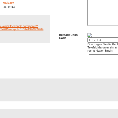
kubiczek
900 x 667
ps://www.facebook.com/photo?
73428&set=pcb.613141990839964
Bestätigungs-
Code:
Bitte tragen Sie die Re
Textfeld darunter ein, 
rechts davon hinein.