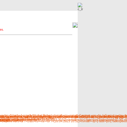
r
Neue Bilder
es.