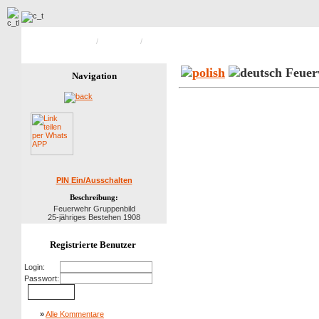
Hauptseite Galerie
/
Feuerwehr
/
Bild 39 von 39
Feuer
Navigation
PIN Ein/Ausschalten
Beschreibung:
Feuerwehr Gruppenbild
25-jähriges Bestehen 1908
Registrierte Benutzer
Login:
Passwort:
»
Alle Kommentare