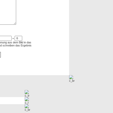
=
chnung aus dem Bild in das
und schreiben das Ergebnis