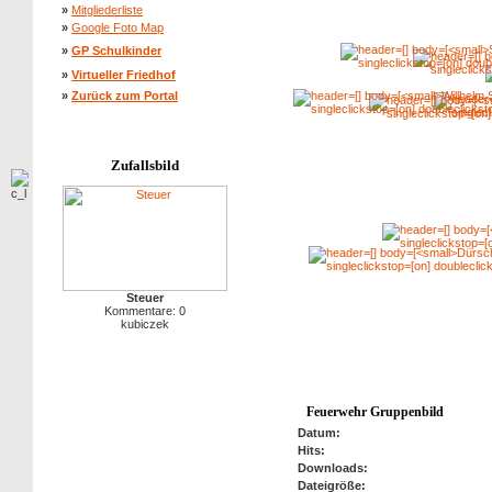
»
Mitgliederliste
»
Google Foto Map
»
GP Schulkinder
»
Virtueller Friedhof
»
Zurück zum Portal
Zufallsbild
Steuer
Kommentare: 0
kubiczek
Feuerwehr Gruppenbild
Datum:
Hits:
Downloads:
Dateigröße: