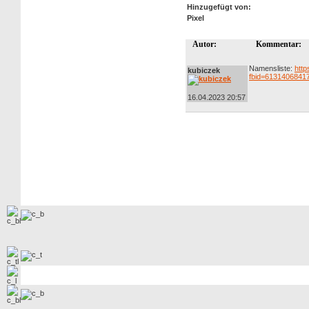
Hinzugefügt von:
Pixel
Autor:
Kommentar:
Namensliste:
htt
kubiczek
fbid=6131406841
16.04.2023 20:57