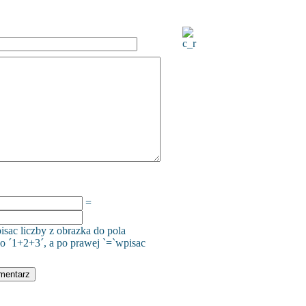
=
isac liczby z obrazka do pola
o ´1+2+3´, a po prawej `=`wpisac