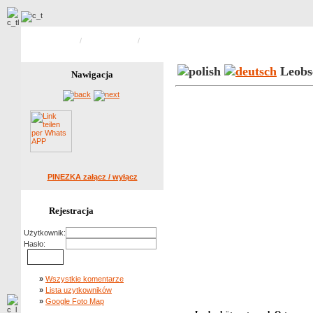
Strona główna
/
Alte Postkarten
/
Zdjecie 77 z 84
Leobsc
Nawigacja
PINEZKA załącz / wyłącz
Rejestracja
Użytkownik:
Hasło:
»
Wszystkie komentarze
»
Lista uzytkowników
»
Google Foto Map