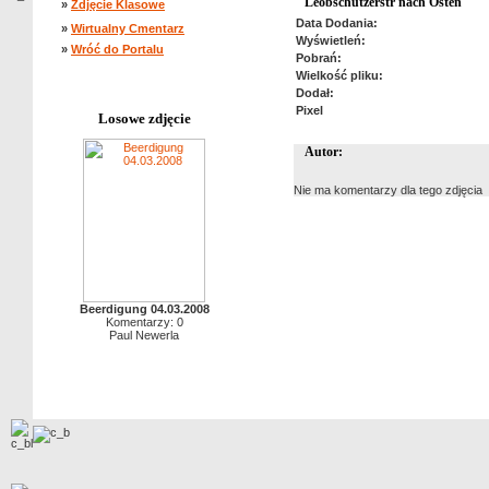
Leobschützerstr nach Osten
»
Zdjęcie Klasowe
Data Dodania:
»
Wirtualny Cmentarz
Wyświetleń:
»
Wróć do Portalu
Pobrań:
Wielkość pliku:
Dodał:
Pixel
Losowe zdjęcie
Autor:
Nie ma komentarzy dla tego zdjęcia
Beerdigung 04.03.2008
Komentarzy: 0
Paul Newerla