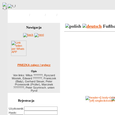
Strona główna
/
Sportbilder
/
Fußball
/
Zdjecie 8 z 12
Fußba
Nawigacja
PINEZKA załącz / wyłącz
Opis
Von links: Witus ??????, Ryszard
Mostek, Edward ??????, Franiczek
(Bialy), Gerhard Steuer, Peter
Przewosnik (Prüfer), Marcinek
???????, Peter Szymroch. unten
Pyrol
Rejestracja
Użytkownik:
Hasło: