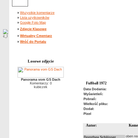
»
Wszystkie komentarze
»
Lista uzytkowników
»
Google Foto Map
»
Zdjęcie Klasowe
»
Wirtualny Cmentarz
»
Wróć do Portalu
Losowe zdjęcie
Panorama vom GS Dach
Fußball 1972
Komentarzy: 0
kubiczek
Data Dodania:
Wyświetleń:
Pobrań:
Wielkość pliku:
Dodał:
Pixel
Autor:
Kome
oben re
Dorothea Schlösser