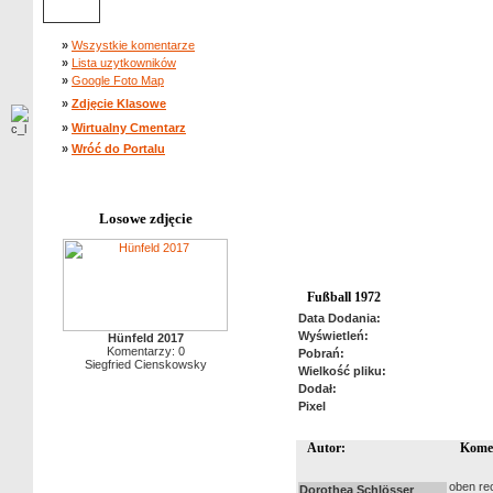
»
Wszystkie komentarze
»
Lista uzytkowników
»
Google Foto Map
»
Zdjęcie Klasowe
»
Wirtualny Cmentarz
»
Wróć do Portalu
Losowe zdjęcie
Fußball 1972
Data Dodania:
Wyświetleń:
Hünfeld 2017
Komentarzy: 0
Pobrań:
Siegfried Cienskowsky
Wielkość pliku:
Dodał:
Pixel
Autor:
Kome
oben re
Dorothea Schlösser