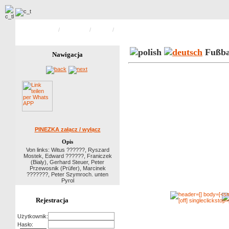
Strona główna
/
Sportbilder
/
Fußball
/
Zdjecie 8 z 12
Fußba
Nawigacja
PINEZKA załącz / wyłącz
Opis
Von links: Witus ??????, Ryszard
Mostek, Edward ??????, Franiczek
(Bialy), Gerhard Steuer, Peter
Przewosnik (Prüfer), Marcinek
???????, Peter Szymroch. unten
Pyrol
Rejestracja
Użytkownik:
Hasło: