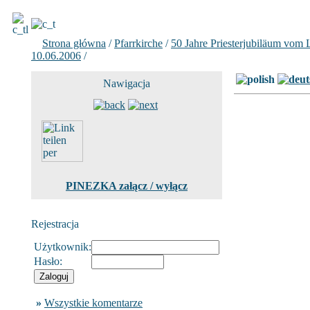
Strona główna
/
Pfarrkirche
/
50 Jahre Priesterjubiläum vom
10.06.2006
/
Zdjecie 65 z 71
Nawigacja
PINEZKA załącz / wyłącz
Rejestracja
Użytkownik:
Hasło:
»
Wszystkie komentarze