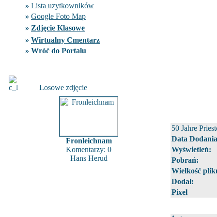
»
Lista uzytkowników
»
Google Foto Map
»
Zdjęcie Klasowe
»
Wirtualny Cmentarz
»
Wróć do Portalu
Losowe zdjęcie
50 Jahre Pries
Data Dodania
Fronleichnam
Komentarzy: 0
Wyświetleń:
Hans Herud
Pobrań:
Wielkość plik
Dodał:
Pixel