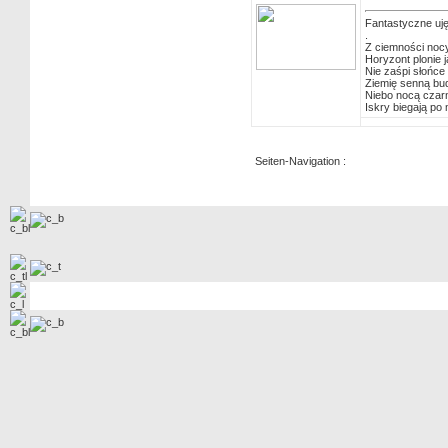
Fantastyczne uję
.
Z ciemności nocy
Horyzont plonie j
Nie zaśpi słońce 
Ziemię senną bud
Niebo nocą czarn
Iskry biegają po
Seiten-Navigation :