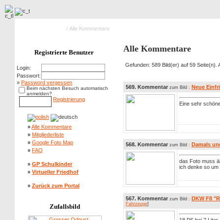
Hauptseite Galerie
/ Alle Kommentare
Alle Kommentare
Registrierte Benutzer
Gefunden: 589 Bild(er) auf 59 Seite(n). A
Login:
Passwort:
»
Password vergessen
569. Kommentar
Neue Einfr
zum Bild :
Beim nächsten Besuch automatisch
anmelden?
Registrierung
Eine sehr schöne
»
Alle Kommentare
»
Mitgliederliste
»
Google Foto Map
568. Kommentar
Damals un
zum Bild :
»
FAQ
das Foto muss äl
»
GP Schulkinder
ich denke so um 
»
Virtueller Friedhof
»
Zurück zum Portal
567. Kommentar
DKW F8 "Re
zum Bild :
Fahrzeuge
]
Zufallsbild