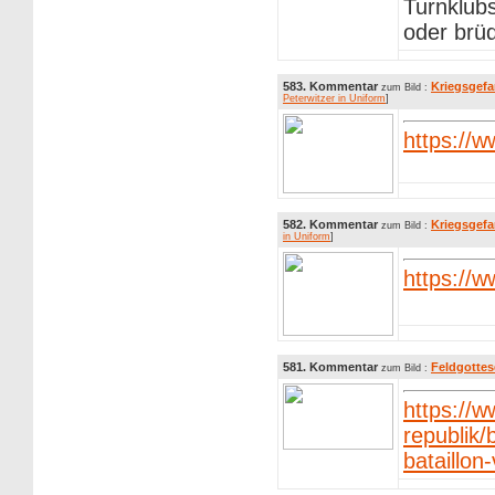
Turnklubs
oder brüd
583. Kommentar
Kriegsgefa
zum Bild :
Peterwitzer in Uniform
]
https://
582. Kommentar
Kriegsgefa
zum Bild :
in Uniform
]
https://
581. Kommentar
Feldgottes
zum Bild :
https://
republik
bataillon