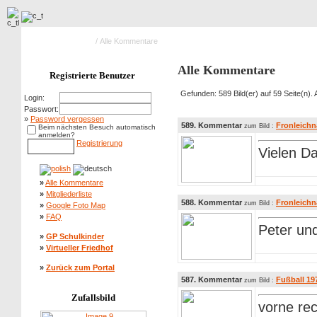
Hauptseite Galerie
/ Alle Kommentare
Alle Kommentare
Registrierte Benutzer
Gefunden: 589 Bild(er) auf 59 Seite(n). A
Login:
Passwort:
»
Password vergessen
589. Kommentar
Fronleich
zum Bild :
Beim nächsten Besuch automatisch
anmelden?
Registrierung
Vielen Da
»
Alle Kommentare
»
Mitgliederliste
588. Kommentar
Fronleich
zum Bild :
»
Google Foto Map
»
FAQ
Peter und
»
GP Schulkinder
»
Virtueller Friedhof
»
Zurück zum Portal
587. Kommentar
Fußball 19
zum Bild :
Zufallsbild
vorne rec