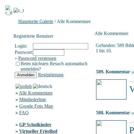
Hauptseite Galerie
/ Alle Kommentare
Alle Kommentare
Registrierte Benutzer
Gefunden: 589 Bild(e
Login:
1 bis 10.
Passwort:
»
Password vergessen
Beim nächsten Besuch automatisch
anmelden?
589. Kommentar
z
Registrierung
V
»
Alle Kommentare
»
Mitgliederliste
»
Google Foto Map
»
FAQ
588. Kommentar
z
»
GP Schulkinder
P
»
Virtueller Friedhof