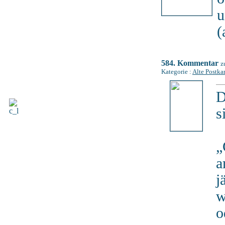
u
(
584. Kommentar
z
Kategorie :
Alte Postka
D
s
„
a
j
w
o