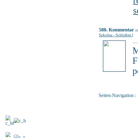
r
s
580. Kommentar
z
Szkolna - Schloßstr.
]
M
F
p
Seiten-Navigation :