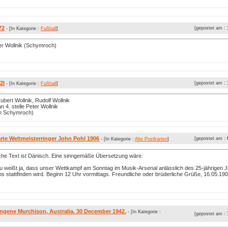
72
[gepostet am :
- [In Kategorie :
Fußball
]
er Wollnik (Schymroch)
2l
[gepostet am :
- [In Kategorie :
Fußball
]
ubert Wollnik, Rudolf Wollnik
n 4. stelle Peter Wollnik
on Schymroch)
rte Weltmeisterringer John Pohl 1906
[gepostet am :
- [In Kategorie :
Alte Postkarten
]
iche Text ist Dänisch. Eine sinngemäße Übersetzung wäre:
u weißt ja, dass unser Wettkampf am Sonntag im Musik-Arsenal anlässlich des 25-jährigen 
s stattfinden wird. Beginn 12 Uhr vormittags. Freundliche oder brüderliche Grüße, 16.05.190
ngene Murchison, Australia. 30 December 1942.
- [In Kategorie :
[gepostet am :