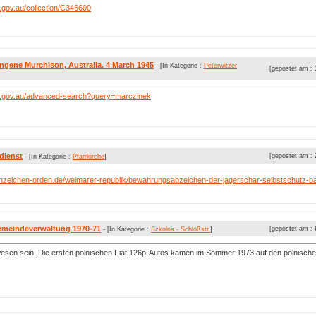
gov.au/collection/C346600
ngene Murchison, Australia. 4 March 1945
- [In Kategorie :
Peterwitzer
[gepostet am :
.gov.au/advanced-search?query=marczinek
dienst
[gepostet am :
- [In Kategorie :
Pfarrkirche
]
nzeichen-orden.de/weimarer-republik/bewahrungsabzeichen-der-jagerschar-selbstschutz-bat
emeindeverwaltung 1970-71
[gepostet am :
- [In Kategorie :
Szkolna - Schloßstr.
]
esen sein. Die ersten polnischen Fiat 126p-Autos kamen im Sommer 1973 auf den polnische