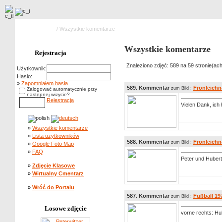
Strona główna
/ Wszystkie komentarze
Wszystkie komentarze
Rejestracja
Znaleziono zdjęć: 589 na 59 stronie(ach
Użytkownik:
Hasło:
»
Zapomniałem hasła
589. Kommentar
Fronleich
zum Bild :
Zalogować automatycznie przy
następnej wizycie?
Rejestracja
Vielen Dank, ich 
»
Wszystkie komentarze
»
Lista uzytkowników
588. Kommentar
Fronleich
zum Bild :
»
Google Foto Map
»
FAQ
Peter und Hubert 
»
Zdjęcie Klasowe
»
Wirtualny Cmentarz
»
Wróć do Portalu
587. Kommentar
Fußball 19
zum Bild :
Losowe zdjęcie
vorne rechts: Hu