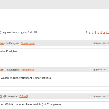
Rejestracja
Szukaj
Najlepsze zdjęcia
). Wyświetlone zdjęcia: 1 do 10.
1
2
3
4
5
6
»
Os
nam
[gepostet am :
- [In Kategorie :
Fronleichnam
]
habs Korrigiert
nam
[gepostet am :
- [In Kategorie :
Fronleichnam
]
Wollnik wurden vertauscht. Hubert ist links.
72
[gepostet am :
- [In Kategorie :
Fußball
]
bert Wollnik, daneben Peter Wollnik (mit Trompeten)