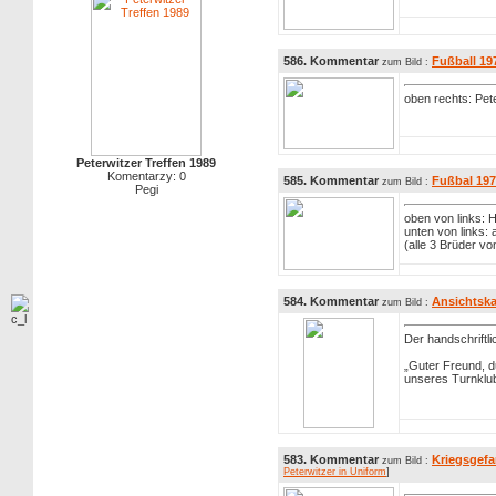
586. Kommentar
Fußball 19
zum Bild :
oben rechts: Pet
Peterwitzer Treffen 1989
Komentarzy: 0
585. Kommentar
Fußbal 197
zum Bild :
Pegi
oben von links: H
unten von links: a
(alle 3 Brüder v
584. Kommentar
Ansichtska
zum Bild :
Der handschriftl
„Guter Freund, d
unseres Turnklub
583. Kommentar
Kriegsgefa
zum Bild :
Peterwitzer in Uniform
]