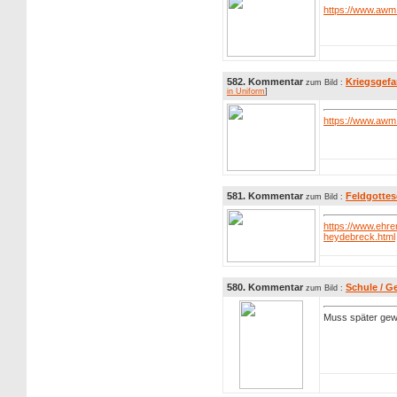
https://www.awm.
582. Kommentar
Kriegsgefa
zum Bild :
in Uniform
]
https://www.awm
581. Kommentar
Feldgottes
zum Bild :
https://www.ehre
heydebreck.html
580. Kommentar
Schule / G
zum Bild :
Muss später gew