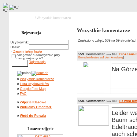
Strona główna
/ Wszystkie komentarze
Wszystkie komentarze
Rejestracja
Znaleziono zdjęć: 589 na 59 stronie(ach
Użytkownik:
Hasło:
»
Zapomniałem hasła
559. Kommentar
Diözesan-E
zum Bild :
Zalogować automatycznie przy
Erntedankfestes auf dem Annaberg
]
następnej wizycie?
Rejestracja
Na Górz
»
Wszystkie komentarze
»
Lista uzytkowników
»
Google Foto Map
»
FAQ
558. Kommentar
Es wird u
zum Bild :
»
Zdjęcie Klasowe
»
Wirtualny Cmentarz
Leider we
»
Wróć do Portalu
Baum sc
Edeltraud
Losowe zdjęcie
auch sch