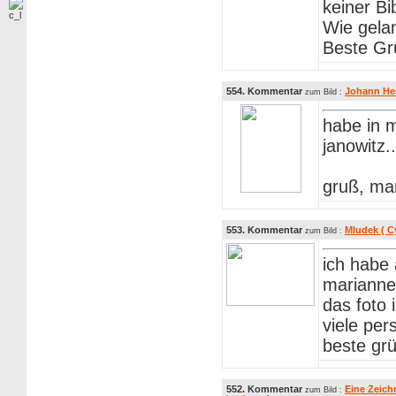
keiner Bi
Wie gela
Beste Gr
554. Kommentar
Johann He
zum Bild :
habe in 
janowitz.
gruß, ma
553. Kommentar
Mludek ( C
zum Bild :
ich habe 
marianne
das foto 
viele per
beste grü
552. Kommentar
Eine Zeich
zum Bild :