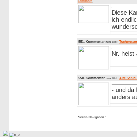
Landkarten
]
Diese Ka
ich endli
wundersc
551. Kommentar
Tschenstoc
zum Bild :
Nr. heist
550. Kommentar
Alte Schleu
zum Bild :
- und da 
anders a
Seiten-Navigation :