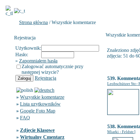
Strona główna
/ Wszystkie komentarze
Wszystkie komen
Rejestracja
Użytkownik:
Znaleziono zdjęć
Hasło:
zdjęcia: 51 do 60
»
Zapomniałem hasła
Zalogować automatycznie przy
następnej wizycie?
Rejestracja
539. Komment
Leobschützer Str.- R
»
Wszystkie komentarze
»
Lista uzytkowników
»
Google Foto Map
»
FAQ
538. Komment
»
Zdjęcie Klasowe
Miarki - Feldstr.
]
»
Wirtualny Cmentarz