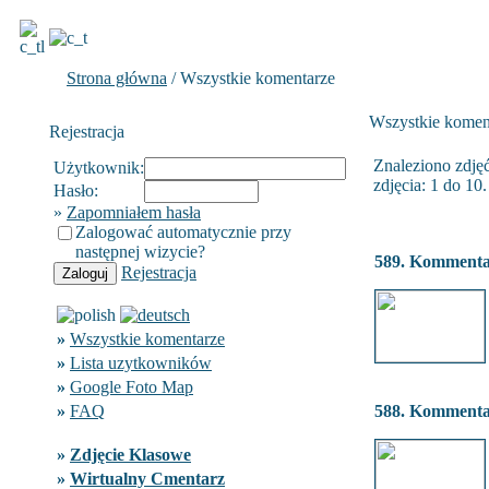
Strona główna
/ Wszystkie komentarze
Wszystkie komen
Rejestracja
Znaleziono zdjęć
Użytkownik:
zdjęcia: 1 do 10.
Hasło:
»
Zapomniałem hasła
Zalogować automatycznie przy
następnej wizycie?
589. Komment
Rejestracja
»
Wszystkie komentarze
»
Lista uzytkowników
»
Google Foto Map
»
FAQ
588. Komment
»
Zdjęcie Klasowe
»
Wirtualny Cmentarz