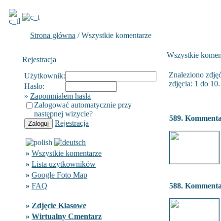
Strona główna
/ Wszystkie komentarze
Wszystkie komen
Rejestracja
Znaleziono zdjęć
Użytkownik:
zdjęcia: 1 do 10.
Hasło:
»
Zapomniałem hasła
Zalogować automatycznie przy
następnej wizycie?
589. Komment
Rejestracja
»
Wszystkie komentarze
»
Lista uzytkowników
»
Google Foto Map
»
FAQ
588. Komment
»
Zdjęcie Klasowe
»
Wirtualny Cmentarz