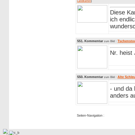
Landkarten
]
Diese Ka
ich endli
wundersc
551. Kommentar
Tschenstoc
zum Bild :
Nr. heist
550. Kommentar
Alte Schleu
zum Bild :
- und da 
anders a
Seiten-Navigation :