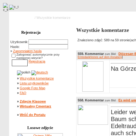
Strona główna
/ Wszystkie komentarze
Wszystkie komentarze
Rejestracja
Znaleziono zdjęć: 589 na 59 stronie(ach
Użytkownik:
Hasło:
»
Zapomniałem hasła
559. Kommentar
Diözesan-E
zum Bild :
Zalogować automatycznie przy
Erntedankfestes auf dem Annaberg
]
następnej wizycie?
Rejestracja
Na Górz
»
Wszystkie komentarze
»
Lista uzytkowników
»
Google Foto Map
»
FAQ
558. Kommentar
Es wird u
zum Bild :
»
Zdjęcie Klasowe
»
Wirtualny Cmentarz
Leider we
»
Wróć do Portalu
Baum sc
Edeltraud
Losowe zdjęcie
auch sch