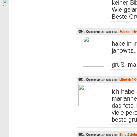
keiner Bi
Wie gela
Beste Gr
554. Kommentar
Johann He
zum Bild :
habe in 
janowitz.
gruß, ma
553. Kommentar
Mludek ( C
zum Bild :
ich habe 
marianne
das foto 
viele per
beste grü
552. Kommentar
Eine Zeich
zum Bild :