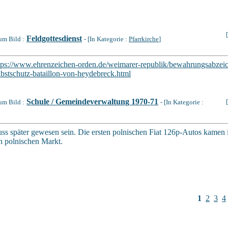
Feldgottesdienst
um Bild :
- [In Kategorie :
Pfarrkirche
]
tps://www.ehrenzeichen-orden.de/weimarer-republik/bewahrungsabzeic
lbstschutz-bataillon-von-heydebreck.html
Schule / Gemeindeverwaltung 1970-71
um Bild :
- [In Kategorie :
ss später gewesen sein. Die ersten polnischen Fiat 126p-Autos kame
n polnischen Markt.
1
2
3
4