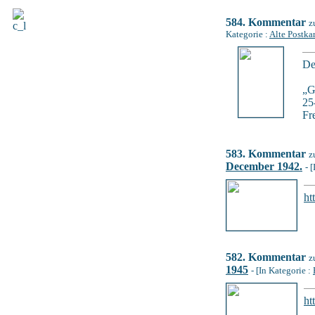
584. Kommentar
z
Kategorie :
Alte Postka
De
„G
25
Fr
583. Kommentar
z
December 1942.
- 
ht
582. Kommentar
z
1945
- [In Kategorie :
ht