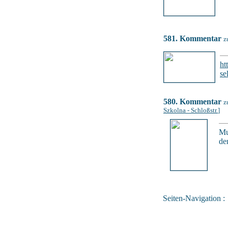
581. Kommentar
z
ht
se
580. Kommentar
z
Szkolna - Schloßstr.
]
Mu
de
Seiten-Navigation :