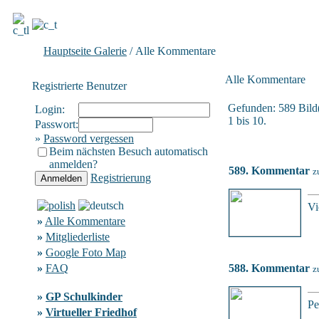
Hauptseite Galerie
/ Alle Kommentare
Alle Kommentare
Registrierte Benutzer
Gefunden: 589 Bild(e
Login:
1 bis 10.
Passwort:
»
Password vergessen
Beim nächsten Besuch automatisch
anmelden?
589. Kommentar
z
Registrierung
Vi
»
Alle Kommentare
»
Mitgliederliste
»
Google Foto Map
»
FAQ
588. Kommentar
z
»
GP Schulkinder
Pe
»
Virtueller Friedhof