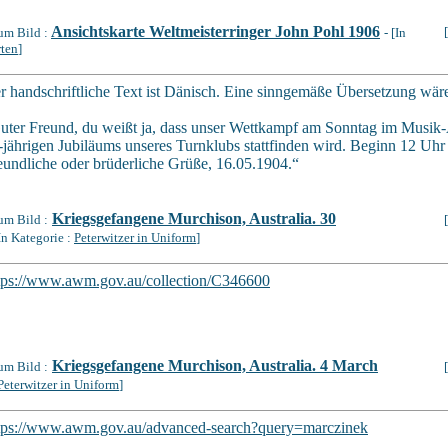
Ansichtskarte Weltmeisterringer John Pohl 1906
um Bild :
- [In
rten
]
r handschriftliche Text ist Dänisch. Eine sinngemäße Übersetzung wär
uter Freund, du weißt ja, dass unser Wettkampf am Sonntag im Musik-A
-jährigen Jubiläums unseres Turnklubs stattfinden wird. Beginn 12 Uhr 
eundliche oder brüderliche Grüße, 16.05.1904.“
Kriegsgefangene Murchison, Australia. 30
um Bild :
[In Kategorie :
Peterwitzer in Uniform
]
tps://www.awm.gov.au/collection/C346600
Kriegsgefangene Murchison, Australia. 4 March
um Bild :
Peterwitzer in Uniform
]
tps://www.awm.gov.au/advanced-search?query=marczinek