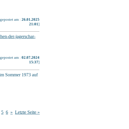
[gepostet am :
26.01.2025
21:01
]
hen-der-jagerschar-
[gepostet am :
02.07.2024
15:37
]
n im Sommer 1973 auf
5
6
»
Letzte Seite »