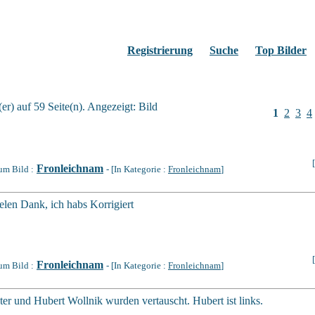
Registrierung
Suche
Top Bilder
r) auf 59 Seite(n). Angezeigt: Bild
1
2
3
4
Fronleichnam
um Bild :
- [In Kategorie :
Fronleichnam
]
elen Dank, ich habs Korrigiert
Fronleichnam
um Bild :
- [In Kategorie :
Fronleichnam
]
ter und Hubert Wollnik wurden vertauscht. Hubert ist links.