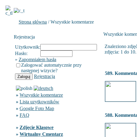
Strona główna
/ Wszystkie komentarze
Wszystkie komen
Rejestracja
Znaleziono zdjęć
Użytkownik:
zdjęcia: 1 do 10.
Hasło:
»
Zapomniałem hasła
Zalogować automatycznie przy
następnej wizycie?
589. Komment
Rejestracja
»
Wszystkie komentarze
»
Lista uzytkowników
»
Google Foto Map
»
FAQ
588. Komment
»
Zdjęcie Klasowe
»
Wirtualny Cmentarz