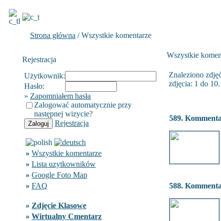
Strona główna
/ Wszystkie komentarze
Wszystkie komen
Rejestracja
Znaleziono zdjęć
Użytkownik:
zdjęcia: 1 do 10.
Hasło:
»
Zapomniałem hasła
Zalogować automatycznie przy
następnej wizycie?
589. Komment
Rejestracja
»
Wszystkie komentarze
»
Lista uzytkowników
»
Google Foto Map
»
FAQ
588. Komment
»
Zdjęcie Klasowe
»
Wirtualny Cmentarz