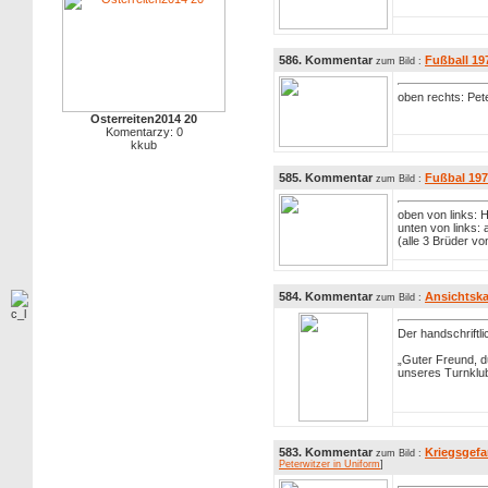
586. Kommentar
Fußball 19
zum Bild :
oben rechts: Pet
Osterreiten2014 20
Komentarzy: 0
kkub
585. Kommentar
Fußbal 197
zum Bild :
oben von links: H
unten von links: a
(alle 3 Brüder v
584. Kommentar
Ansichtska
zum Bild :
Der handschriftl
„Guter Freund, d
unseres Turnklub
583. Kommentar
Kriegsgefa
zum Bild :
Peterwitzer in Uniform
]