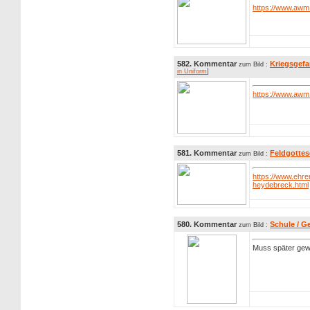
https://www.awm.
582. Kommentar
Kriegsgefa
zum Bild :
in Uniform
]
https://www.awm
581. Kommentar
Feldgottes
zum Bild :
https://www.ehre
heydebreck.html
580. Kommentar
Schule / G
zum Bild :
Muss später gew