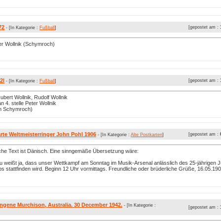
72
[gepostet am :
- [In Kategorie :
Fußball
]
er Wollnik (Schymroch)
2l
[gepostet am :
- [In Kategorie :
Fußball
]
ubert Wollnik, Rudolf Wollnik
n 4. stelle Peter Wollnik
on Schymroch)
rte Weltmeisterringer John Pohl 1906
[gepostet am :
- [In Kategorie :
Alte Postkarten
]
iche Text ist Dänisch. Eine sinngemäße Übersetzung wäre:
u weißt ja, dass unser Wettkampf am Sonntag im Musik-Arsenal anlässlich des 25-jährigen 
s stattfinden wird. Beginn 12 Uhr vormittags. Freundliche oder brüderliche Grüße, 16.05.190
ngene Murchison, Australia. 30 December 1942.
- [In Kategorie :
[gepostet am :