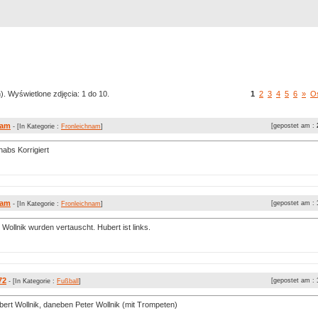
Rejestracja
Szukaj
Najlepsze zdjęcia
). Wyświetlone zdjęcia: 1 do 10.
1
2
3
4
5
6
»
Os
nam
[gepostet am :
- [In Kategorie :
Fronleichnam
]
habs Korrigiert
nam
[gepostet am :
- [In Kategorie :
Fronleichnam
]
Wollnik wurden vertauscht. Hubert ist links.
72
[gepostet am :
- [In Kategorie :
Fußball
]
bert Wollnik, daneben Peter Wollnik (mit Trompeten)