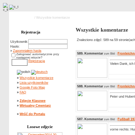
Strona główna
/ Wszystkie komentarze
Wszystkie komentarze
Rejestracja
Znaleziono zdjęć: 589 na 59 stronie(ach
Użytkownik:
Hasło:
»
Zapomniałem hasła
589. Kommentar
Fronleich
zum Bild :
Zalogować automatycznie przy
następnej wizycie?
Rejestracja
Vielen Dank, ich 
»
Wszystkie komentarze
»
Lista uzytkowników
588. Kommentar
Fronleich
zum Bild :
»
Google Foto Map
»
FAQ
Peter und Hubert 
»
Zdjęcie Klasowe
»
Wirtualny Cmentarz
»
Wróć do Portalu
587. Kommentar
Fußball 19
zum Bild :
Losowe zdjęcie
vorne rechts: Hu