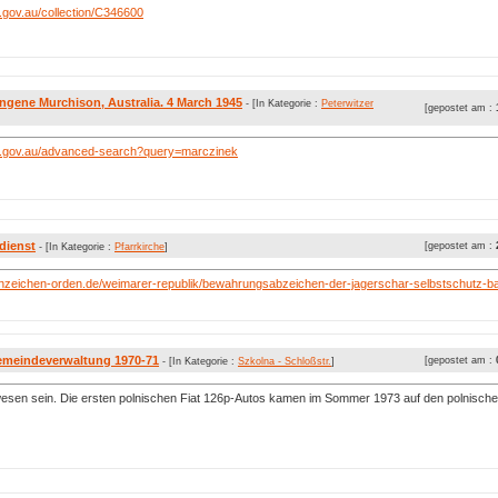
gov.au/collection/C346600
ngene Murchison, Australia. 4 March 1945
- [In Kategorie :
Peterwitzer
[gepostet am :
.gov.au/advanced-search?query=marczinek
dienst
[gepostet am :
- [In Kategorie :
Pfarrkirche
]
nzeichen-orden.de/weimarer-republik/bewahrungsabzeichen-der-jagerschar-selbstschutz-bat
emeindeverwaltung 1970-71
[gepostet am :
- [In Kategorie :
Szkolna - Schloßstr.
]
esen sein. Die ersten polnischen Fiat 126p-Autos kamen im Sommer 1973 auf den polnische