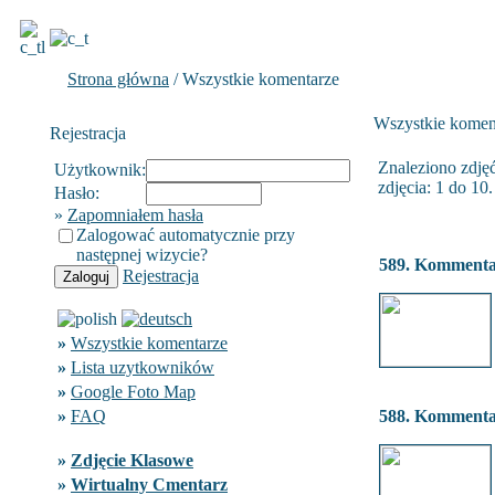
Strona główna
/ Wszystkie komentarze
Wszystkie komen
Rejestracja
Znaleziono zdjęć
Użytkownik:
zdjęcia: 1 do 10.
Hasło:
»
Zapomniałem hasła
Zalogować automatycznie przy
następnej wizycie?
589. Komment
Rejestracja
»
Wszystkie komentarze
»
Lista uzytkowników
»
Google Foto Map
»
FAQ
588. Komment
»
Zdjęcie Klasowe
»
Wirtualny Cmentarz