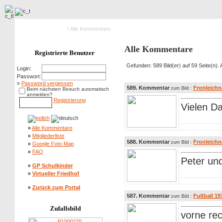
Hauptseite Galerie
/ Alle Kommentare
Alle Kommentare
Registrierte Benutzer
Gefunden: 589 Bild(er) auf 59 Seite(n). A
Login:
Passwort:
»
Password vergessen
589. Kommentar
Fronleich
zum Bild :
Beim nächsten Besuch automatisch
anmelden?
Registrierung
Vielen Da
»
Alle Kommentare
»
Mitgliederliste
588. Kommentar
Fronleich
zum Bild :
»
Google Foto Map
»
FAQ
Peter und
»
GP Schulkinder
»
Virtueller Friedhof
»
Zurück zum Portal
587. Kommentar
Fußball 19
zum Bild :
Zufallsbild
vorne rec