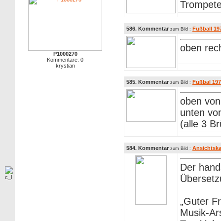
Trompete
586. Kommentar
Fußball 19
zum Bild :
oben rec
P1000270
Kommentare: 0
krystian
585. Kommentar
Fußbal 197
zum Bild :
oben von 
unten von
(alle 3 
584. Kommentar
Ansichtska
zum Bild :
Der hands
Übersetz
„Guter F
Musik-Ars