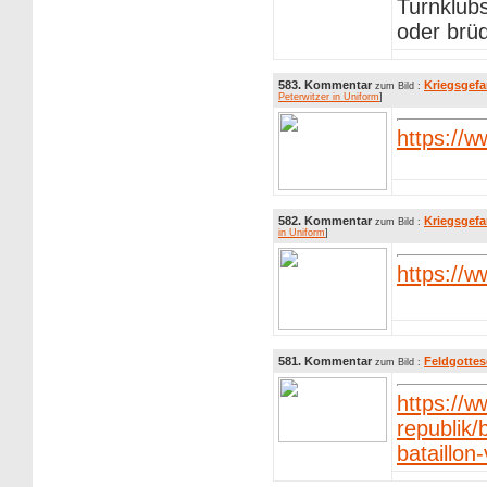
Turnklubs
oder brüd
583. Kommentar
Kriegsgefa
zum Bild :
Peterwitzer in Uniform
]
https://
582. Kommentar
Kriegsgefa
zum Bild :
in Uniform
]
https://
581. Kommentar
Feldgottes
zum Bild :
https://
republik
bataillon