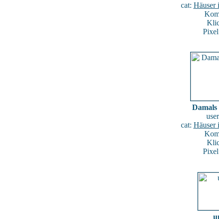
cat:
Häuser 
Kome
Kli
Pixe
Damals 
use
cat:
Häuser 
Kome
Kli
Pixe
u