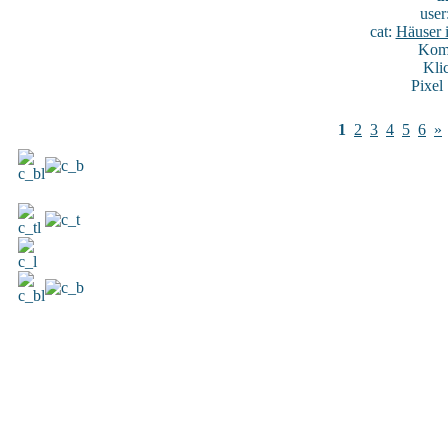
user
cat:
Häuser 
Kome
Kli
Pixel
1
2
3
4
5
6
»