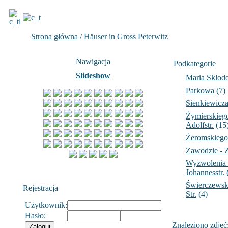
Strona główna
/ Häuser in Gross Peterwitz
Nawigacja
Podkategorie
Slideshow
Maria Sklod
Parkowa
(7)
Sienkiewicz
Żymierskiego 
Adolfstr.
(15
Żeromskiego 
Zawodzie - Z
Wyzwolenia -
Johannesstr.
Świerczewski
Rejestracja
Str.
(4)
Użytkownik:
Hasło:
Znaleziono zdjęć: