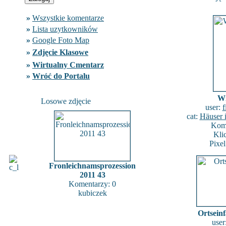
»
Wszystkie komentarze
»
Lista uzytkowników
»
Google Foto Map
»
Zdjęcie Klasowe
»
Wirtualny Cmentarz
»
Wróć do Portalu
Wi
Losowe zdjęcie
user:
f
cat:
Häuser 
Kome
Kli
Pixe
Fronleichnamsprozession
2011 43
Komentarzy: 0
kubiczek
Ortsein
user