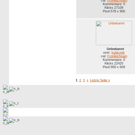
cat:
Fronleichnam
Kommentare: 0
Klicks 27109
Pixel 578 x 900
Unbekannt
user:
kubiczek
cat:
Fronleichnam
Kommentare: 0
Klicks 22425
Pixel 900 x 609
1
2
3
»
Letzte Seite »