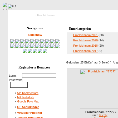
Hauptseite Galerie
/ Fronleichnam
Navigation
Unterkategorien
Slideshow
Fronleichnam 2021
(30)
Fronleichnam 2020
(14)
Fronleichnam 2018
(20)
Fronleichnam 2017
(9)
Gefunden: 25 Bild(er) auf 3 Seite(n). Ange
Registrierte Benutzer
Login:
Passwort:
»
Alle Kommentare
»
Mitgliederliste
»
Google Foto Map
»
GP Schulkinder
Fronleichnam ??????
»
Virtueller Friedhof
user:
tzieply
»
Zurück zum Portal