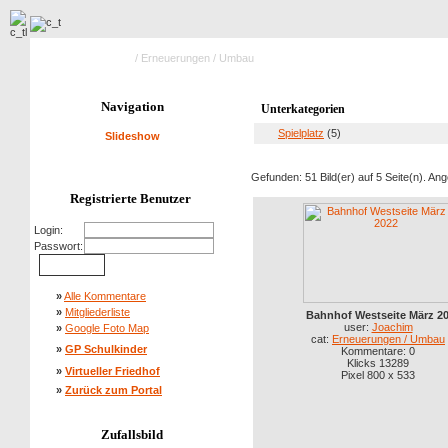
Hauptseite Galerie
/ Erneuerungen / Umbau
Navigation
Unterkategorien
Spielplatz
(5)
Slideshow
Gefunden: 51 Bild(er) auf 5 Seite(n). Ange
Registrierte Benutzer
Login:
Passwort:
»
Alle Kommentare
»
Mitgliederliste
Bahnhof Westseite März 2
user:
Joachim
»
Google Foto Map
cat:
Erneuerungen / Umbau
»
GP Schulkinder
Kommentare: 0
Klicks 13289
»
Virtueller Friedhof
Pixel 800 x 533
»
Zurück zum Portal
Zufallsbild