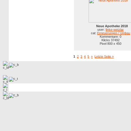
Neue Apotheke 2018
user:
finke-wetzlar
cat:
Erneuerungen / Umbau
Kommentare: 0
Klicks 37492
Pixel 800 x 450
1
2
3
4
5
»
Letzte Seite »