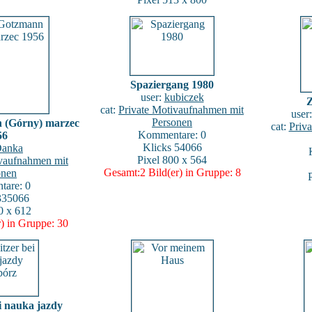
Spaziergang 1980
user:
kubiczek
Z
cat:
Private Motivaufnahmen mit
user
Personen
 (Górny) marzec
cat:
Priv
Kommentare: 0
56
Klicks 54066
anka
Pixel 800 x 564
ivaufnahmen mit
Gesamt:2 Bild(er) in Gruppe: 8
onen
are: 0
335066
0 x 612
) in Gruppe: 30
i nauka jazdy