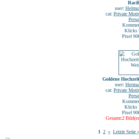
Raci
user:
Helmu
cat:
Private Mot
Pers
Komment
Klicks
Pixel 90
Goldene Hochzei
user:
Herma
cat:
Private Mot
Pers
Komment
Klicks
Pixel 90
Gesamt:2 Bild(er
1
2
»
Letzte Seite 