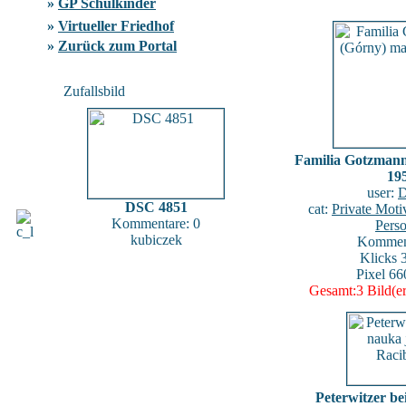
»
GP Schulkinder
»
Virtueller Friedhof
»
Zurück zum Portal
Zufallsbild
Familia Gotzmann
19
user:
D
DSC 4851
cat:
Private Mot
Kommentare: 0
Pers
kubiczek
Komment
Klicks 
Pixel 66
Gesamt:3 Bild(er
Peterwitzer be