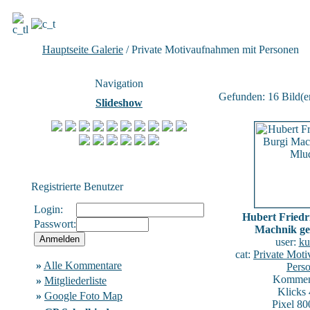
Hauptseite Galerie
/ Private Motivaufnahmen mit Personen
Navigation
Gefunden: 16 Bild(er)
Slideshow
Registrierte Benutzer
Login:
Hubert Friedr
Passwort:
Machnik ge
user:
ku
cat:
Private Mot
»
Alle Kommentare
Pers
Komment
»
Mitgliederliste
Klicks
»
Google Foto Map
Pixel 80