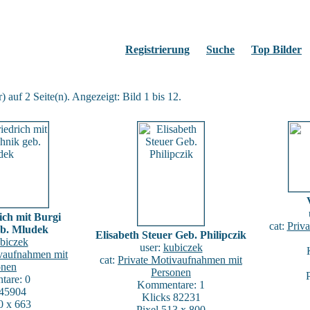
Registrierung
Suche
Top Bilder
 auf 2 Seite(n). Angezeigt: Bild 1 bis 12.
ich mit Burgi
cat:
Priv
b. Mludek
Elisabeth Steuer Geb. Philipczik
biczek
user:
kubiczek
ivaufnahmen mit
cat:
Private Motivaufnahmen mit
onen
Personen
are: 0
Kommentare: 1
 45904
Klicks 82231
0 x 663
Pixel 513 x 800