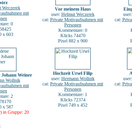
bórz
t Weczerek
Vor meinem Haus
Ein
ivaufnahmen mit
user:
Helmut Weczerek
user
onen
cat:
Private Motivaufnahmen mit
cat:
Priv
are: 0
Personen
 58425
Kommentare: 0
0 x 603
Klicks 74470
Pixel 882 x 900
Hochzeit Ursel Filip
A
t Johann Weiner
user:
Hermann Wollnik
user
nn Wollnik
cat:
Private Motivaufnahmen mit
cat:
Priv
ivaufnahmen mit
Personen
onen
Kommentare: 1
are: 2
Klicks 72374
 78170
Pixel 749 x 452
0 x 587
) in Gruppe: 20
»