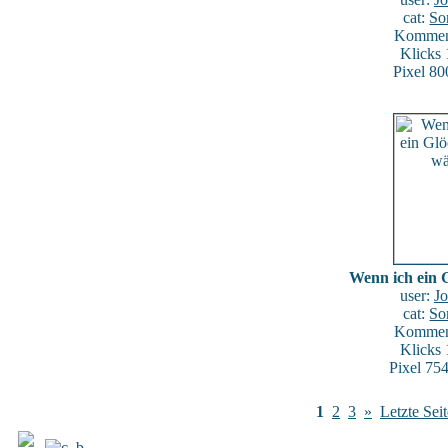
cat:
So
Komment
Klicks
Pixel 80
Wenn ich ein 
user:
J
cat:
So
Komment
Klicks
Pixel 75
1
2
3
»
Letzte Seit