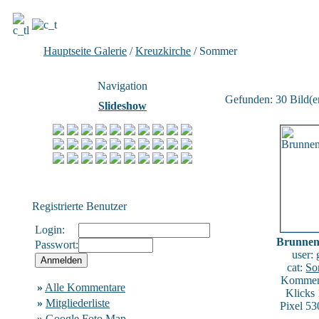
Hauptseite Galerie
/
Kreuzkirche
/ Sommer
Navigation
Gefunden: 30 Bild(er)
Slideshow
Registrierte Benutzer
Login:
Brunnen
Passwort:
user:
cat:
So
Komment
»
Alle Kommentare
Klicks
»
Mitgliederliste
Pixel 53
»
Google Foto Map