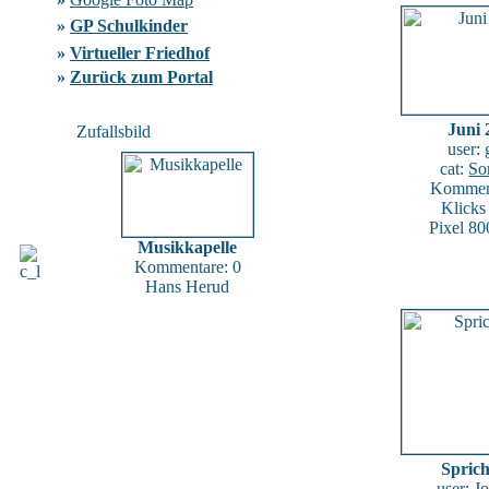
»
GP Schulkinder
»
Virtueller Friedhof
»
Zurück zum Portal
Juni 
Zufallsbild
user:
cat:
So
Komment
Klicks
Pixel 80
Musikkapelle
Kommentare: 0
Hans Herud
Spric
user:
J