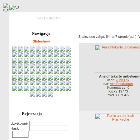
Strona główna
/ Alte Postkarten
Nawigacja
Znaleziono zdjęć: 84 na 7 stronie(ach). 
Slideshow
Ansichtskarte unbekann
user:
kubiczek
cat:
Alte Postkarten
Komentarzy: 0
Klicks 19773
Pixel 800 x 477
Rejestracja
Użytkownik:
Hasło: