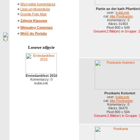
»
Wszystkie komentarze
Partie an der kath Pfarrkir
»
Lista uzytkowników
user:
kubiczek
»
Google Foto Map
cat:
Alte Postkarten
Komentarzy: 0
»
Zdjęcie Klasowe
Klicks 31463
»
Wirtualny Cmentarz
Pixel 800 x 549
Gesamt:2 Bild(er) in Gruppe: 1
»
Wróć do Portalu
Losowe zdjęcie
Erntedankfest 2010
Komentarzy: 0
kubiczek
Postkarte Koloriert
user:
kubiczek
cat:
Alte Postkarten
Komentarzy: 0
Klicks 36475
Pixel 800 x 504
Gesamt:2 Bild(er) in Gruppe: 