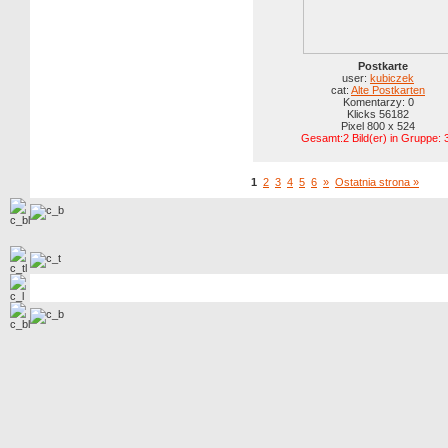
Postkarte
user:
kubiczek
cat:
Alte Postkarten
Komentarzy: 0
Klicks 56182
Pixel 800 x 524
Gesamt:2 Bild(er) in Gruppe: 
1
2
3
4
5
6
»
Ostatnia strona »