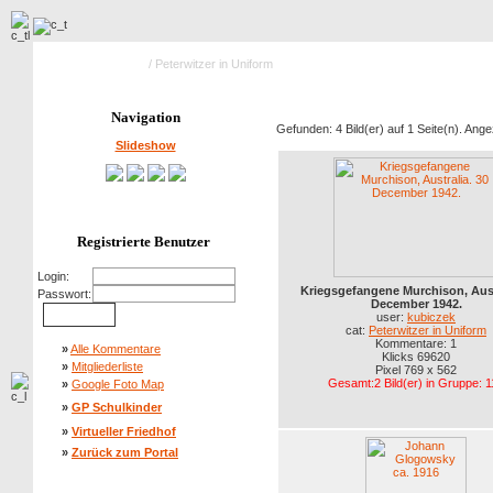
Hauptseite Galerie
/ Peterwitzer in Uniform
Navigation
Gefunden: 4 Bild(er) auf 1 Seite(n). Angez
Slideshow
Registrierte Benutzer
Login:
Kriegsgefangene Murchison, Aust
Passwort:
December 1942.
user:
kubiczek
cat:
Peterwitzer in Uniform
Kommentare: 1
»
Alle Kommentare
Klicks 69620
»
Mitgliederliste
Pixel 769 x 562
Gesamt:2 Bild(er) in Gruppe: 1
»
Google Foto Map
»
GP Schulkinder
»
Virtueller Friedhof
»
Zurück zum Portal