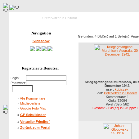
Hauptseite Galerie
/ Peterwitzer in Uniform
Navigation
Gefunden: 4 Bild(er) auf 1 Seite(n). Angez
Slideshow
Registrierte Benutzer
Login:
Kriegsgefangene Murchison, Aust
Passwort:
December 1942.
user:
kubiczek
cat:
Peterwitzer in Uniform
Kommentare: 1
»
Alle Kommentare
Klicks 72094
»
Mitgliederliste
Pixel 769 x 562
Gesamt:2 Bild(er) in Gruppe: 1
»
Google Foto Map
»
GP Schulkinder
»
Virtueller Friedhof
»
Zurück zum Portal