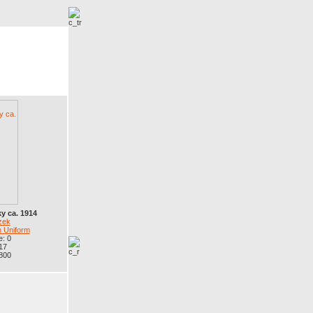
r
Neue Bilder
y ca. 1914
zek
n Uniform
: 0
17
 800