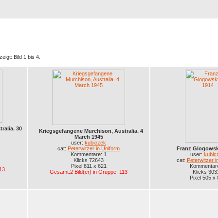
Registrierung
Suche
Top Bilde
eigt: Bild 1 bis 4.
ralia. 30
Kriegsgefangene Murchison, Australia. 4
March 1945
user:
kubiczek
cat:
Peterwitzer in Uniform
Franz Glogowsk
Kommentare: 1
user:
kubic
Klicks 72643
cat:
Peterwitzer i
Pixel 811 x 621
Kommentare
13
Gesamt:2 Bild(er) in Gruppe: 113
Klicks 303
Pixel 505 x