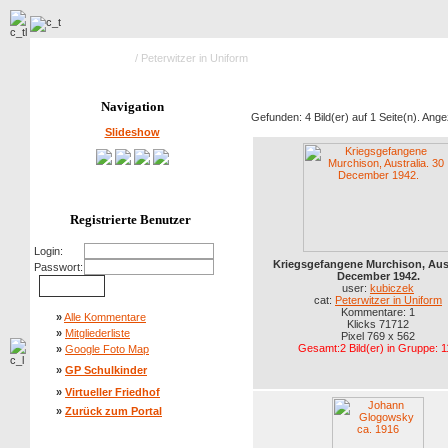
Hauptseite Galerie
/ Peterwitzer in Uniform
Navigation
Gefunden: 4 Bild(er) auf 1 Seite(n). Angez
Slideshow
Registrierte Benutzer
Login:
Kriegsgefangene Murchison, Aust
Passwort:
December 1942.
user:
kubiczek
cat:
Peterwitzer in Uniform
Kommentare: 1
»
Alle Kommentare
Klicks 71712
»
Mitgliederliste
Pixel 769 x 562
Gesamt:2 Bild(er) in Gruppe: 1
»
Google Foto Map
»
GP Schulkinder
»
Virtueller Friedhof
»
Zurück zum Portal