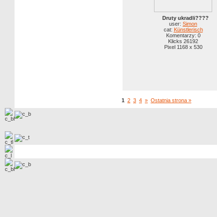
Druty ukradli????
user:
Simon
cat:
Künstlerisch
Komentarzy: 0
Klicks 26192
Pixel 1168 x 530
1
2
3
4
»
Ostatnia strona »