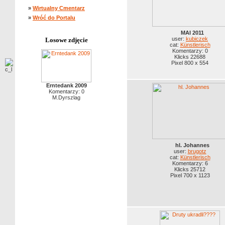
»
Wirtualny Cmentarz
»
Wróć do Portalu
MAI 2011
user:
kubiczek
Losowe zdjęcie
cat:
Künstlerisch
Komentarzy: 0
Klicks 22688
Pixel 800 x 554
Erntedank 2009
Komentarzy: 0
M.Dyrszlag
hl. Johannes
user:
brugotz
cat:
Künstlerisch
Komentarzy: 6
Klicks 25712
Pixel 700 x 1123