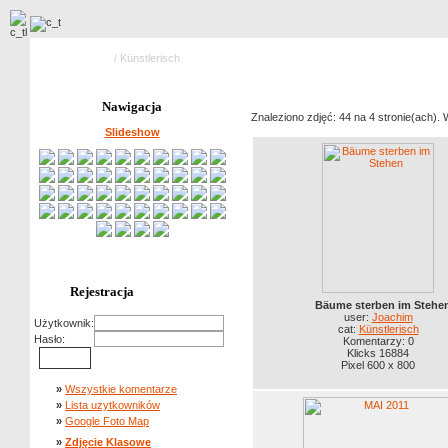
Strona główna
/ Künstlerisch
Nawigacja
Znaleziono zdjęć: 44 na 4 stronie(ach). 
Slideshow
Rejestracja
Bäume sterben im Stehe
user:
Joachim
Użytkownik:
cat:
Künstlerisch
Hasło:
Komentarzy: 0
Klicks 16884
Pixel 600 x 800
»
Wszystkie komentarze
»
Lista uzytkowników
»
Google Foto Map
»
Zdjęcie Klasowe