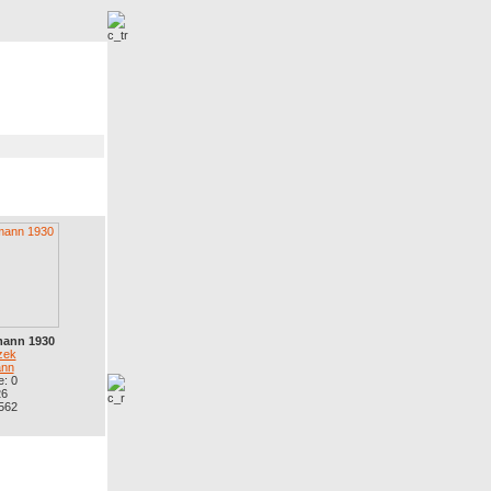
r
Neue Bilder
ann 1930
zek
nn
: 0
26
 562