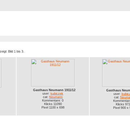
Registrierung
Suche
Top Bilde
eigt: Bild 1 bis 3.
Gasthaus Neumann 1911/12
Gasthaus Neum
user:
kubiczek
user:
kubic
cat:
Neumann
cat:
Neuma
Kommentare: 0
Kommentare
Klicks 11090
Klicks 97
Pixel 1100 x 698
Pixel 900 x