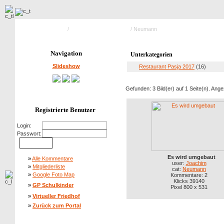
Hauptseite Galerie
/
Gaststätten / Geschäfte
/ Neumann
Navigation
Unterkategorien
Slideshow
Restaurant Pasja 2017
(16)
Gefunden: 3 Bild(er) auf 1 Seite(n). Angez
Registrierte Benutzer
Login:
Passwort:
Es wird umgebaut
»
Alle Kommentare
user:
Joachim
»
Mitgliederliste
cat:
Neumann
»
Google Foto Map
Kommentare: 2
Klicks 39140
»
GP Schulkinder
Pixel 800 x 531
»
Virtueller Friedhof
»
Zurück zum Portal